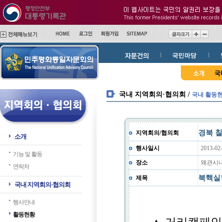
메
본
인
문
메
바
뉴
로
바
가
로
기
가
기
국내 지역회의·협의회 /
국내 활동
경북 
지역회의/협의회
소개
행사일시
2013-02
기능 및 활동
장소
왜관시
연락처
북핵실
제목
국내 지역회의·협의회
행사안내
활동현황