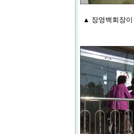
▲ 장영백회장이