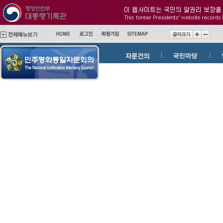
메
본
인
문
메
바
뉴
로
바
가
로
기
가
기