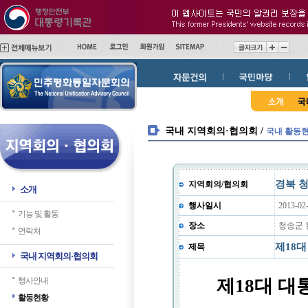
메
본
인
문
메
바
뉴
로
바
가
로
기
가
기
국내 지역회의·협의회 /
국내 활동
경북 
지역회의/협의회
소개
행사일시
2013-02
기능 및 활동
장소
청송군 
연락처
제18대
제목
국내 지역회의·협의회
행사안내
제18대 대
활동현황