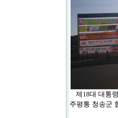
제18대 대통
주평통 청송군 