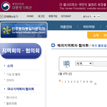
메
본
인
문
메
바
뉴
로
바
가
로
기
가
기
해외지역회의·협의회 /
해외 활동
소개
[총 470 건]
기능 및 활동
연락처
1
2
3
4
5
6
7
8
9
10
국내 지역회의·협의회
행사안내
활동현황