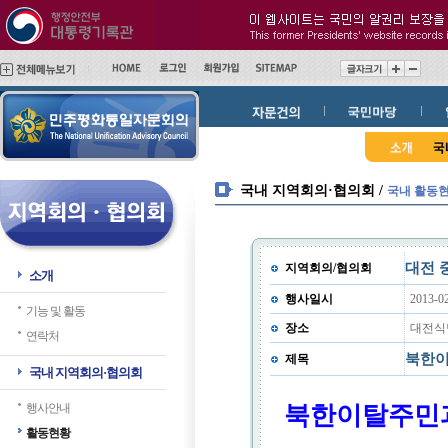
메
본
인
문
메
바
뉴
로
바
가
로
기
가
기
국내 지역회의·협의회 /
국내 활동
대전 
지역회의/협의회
소개
행사일시
2013-0
기능 및 활동
장소
대전식
연락처
북한이
제목
국내 지역회의·협의회
행사안내
북한이탈주민
활동현황