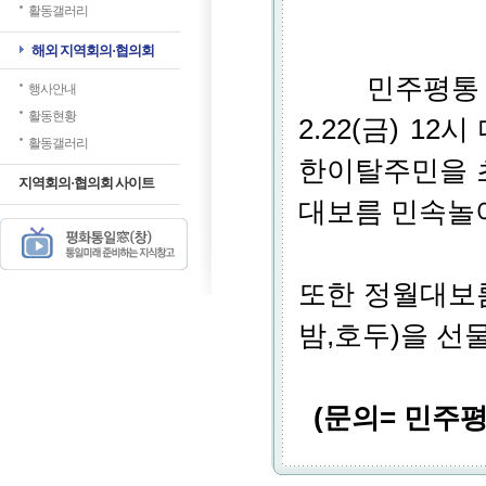
활동갤러리
해외 지역회의·협의회
민주평통 
행사안내
활동현황
2.22(금) 
활동갤러리
한이탈주민을 
지역회의·협의회 사이트
대보름 민속놀
또한 정월대보름
밤,호두)을 선
(문의= 민주평