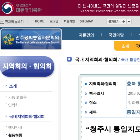
메
본
인
문
메
바
뉴
로
바
가
로
기
가
기
국내 지역회의·협의회 /
국내 활동
충북 
지역회의/협의회
소개
행사일시
2013-0
기능 및 활동
장소
강화평
연락처
통일지
제목
국내 지역회의·협의회
“청주시 통일지도
행사안내
활동현황