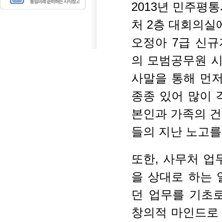
2013
년 민주평
처
2
층 대회의실
오정아
7
급 신규
의 모범공무원 시
사말을 통해 먼
종종 있어 많이 
본인과 가족의 건
들의 지난 노고를
또한
,
사무처 업
을 상대로 하는 
던 업무를 기초
창의적 마인드로 