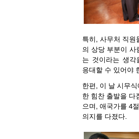
특히
,
사무처 직원
의 상당 부분이 사람
는 것이라는 생각
응대할 수 있어야 
한편
,
이 날 시무
한 힘찬 출발을 다
으며
,
애국가를
4
절
의지를 다졌다
.