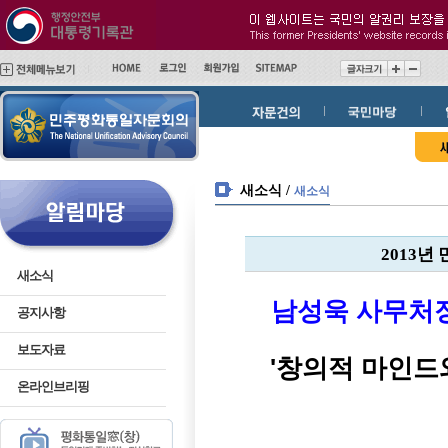
메
본
인
문
메
바
뉴
로
바
가
로
기
가
기
새소식 /
새소식
2013년
새소식
남성욱
사
무처
공지사항
보도자료
'
창의적 마인드
온라인브리핑