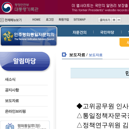
메
본
인
문
메
바
뉴
로
바
가
로
기
가
기
보도자료 /
보도자료
새소식
민주평화통
공지사항
보도자료
◆고위공무원 인사
온라인브리핑
△통일정책자문국장
△정책연구위원 김